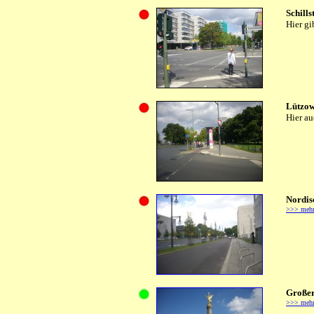
Schills
Hier gi
Lützow
Hier au
Nordis
>>> meh
Großer
>>> meh