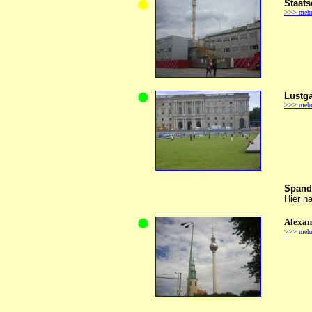
Staats
>>> meh
Lustga
>>> meh
Spand
Hier h
Alexan
>>> meh