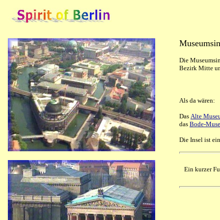
Museumsin
Die Museumsinse
Bezirk Mitte un
Als da wären:
Das
Alte Muse
das
Bode-Mus
Die Insel ist 
Ein kurzer F